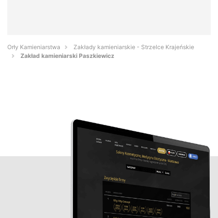
Orły Kamieniarstwa
Zakłady kamieniarskie - Strzelce Krajeńskie
Zakład kamieniarski Paszkiewicz