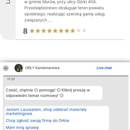
w gminie Murów, przy ulicy Górki 40A.
Przedsiębiorstwo obsługuje teren powiatu
opolskiego, realizując szeroką gamę usług
związanych ...
8
ORŁY Kamieniarstwa
Live chat
Inne firmy z województwa
17:22
Organizator plebiscytu
Plebiscyt
Kontakt
Cześć, chętnie Ci pomogę! 🙂 Kliknij proszę w
Bright Side Solutions sp. z o.
Laureaci
Kontakt
odpowiedni temat rozmowy! 🙂
o. sp. k.
Lista
ul. Ruska 22
wszystkich
Wrocław 50-079
Laureatów
Jestem Laureatem, chcę odebrać materiały
KRS 0000749100 | Regon
Zasady
marketingowe
381313360 | NIP 8943132676
Regulamin
+48 508 492 400
Chcę zgłosić swoją firmę do Orłów
Polityka
Prywatności
Mam inną sprawę