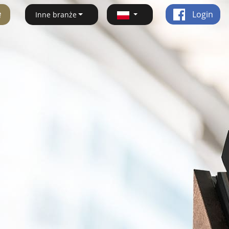
ę
Login
Inne branże