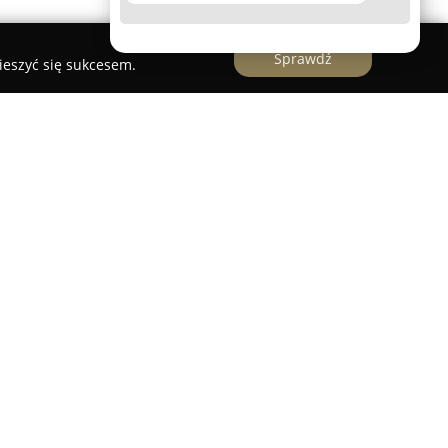
Sprawdź
ieszyć się sukcesem.
eniarski z wieloletnim doświadczeniem, który
 zakresie obróbki kamienia naturalnego. Firma
o koncentrując się na nagrobkach lastrykowych, a
ertę na produkty wykonane z trwałego granitu.
pojedyncze i podwójne oraz liczne elementy
zone do wnętrz.
innymi schody, blaty kuchenne oraz łazienkowe,
minków. Zakład proponuje również zaawansowane