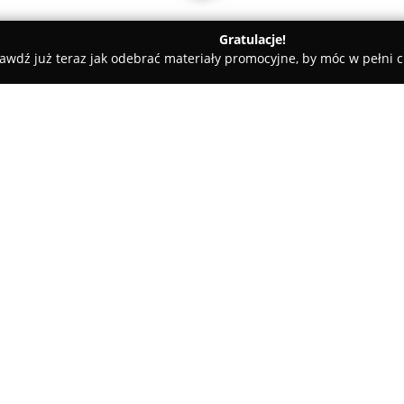
Gratulacje!
awdź już teraz jak odebrać materiały promocyjne, by móc w pełni c
rząstowice
Granit Piechota
O firmie:
Granit Piechota
to zakład kami
świadczy kompleksowe usługi w
działa od 1994 roku, początkow
z biegiem lat przekształciła of
Pokaż więcej >>
Asortyment obejmuje nagrobki 
budowlane i ozdobne przeznac
W ofercie znajdują się między 
parapety, a także obudowy ko