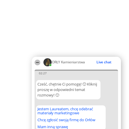
ORŁY Kamieniarstwa
Live chat
02:27
Cześć, chętnie Ci pomogę! 🙂 Kliknij
proszę w odpowiedni temat
rozmowy! 🙂
Jestem Laureatem, chcę odebrać
materiały marketingowe
Chcę zgłosić swoją firmę do Orłów
Mam inną sprawę