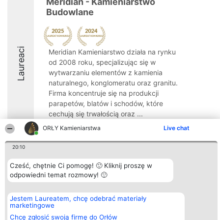
Meridian - Kamieniarstwo
Budowlane
Laureaci
Meridian Kamieniarstwo działa na rynku
od 2008 roku, specjalizując się w
wytwarzaniu elementów z kamienia
naturalnego, konglomeratu oraz granitu.
Firma koncentruje się na produkcji
parapetów, blatów i schodów, które
cechują się trwałością oraz ...
ORŁY Kamieniarstwa
Live chat
8.5
20:10
Cześć, chętnie Ci pomogę! 🙂 Kliknij proszę w
Organizator plebiscytu
Plebiscyt
Kontakt
Bright Side Solutions sp. z o.
odpowiedni temat rozmowy! 🙂
Laureaci
Kontakt
o. sp. k.
Lista
ul. Ruska 22
wszystkich
Wrocław 50-079
Laureatów
Jestem Laureatem, chcę odebrać materiały
KRS 0000749100 | Regon
Zasady
marketingowe
381313360 | NIP 8943132676
Regulamin
Chcę zgłosić swoją firmę do Orłów
+48 508 492 400
Polityka