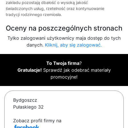
zakładu pozostają dbałość o wysoką jakość
świadczonych usług, rzetelność oraz kontynuowanie
tradycji rodzinnego rzemiosła.
Oceny na poszczególnych stronach
Tylko zalogowani użytkownicy maja dostęp do tych
danych.
Kliknij, aby się zalogować.
To Twoja firma
?
Gratulacje!
Sprawdź jak odebrać materiały
promocyjne!
Bydgoszcz
Pułaskiego 32
Zobacz profil firmy na