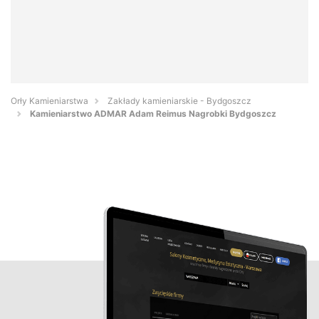
Orły Kamieniarstwa
Zakłady kamieniarskie - Bydgoszcz
Kamieniarstwo ADMAR Adam Reimus Nagrobki Bydgoszcz