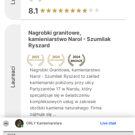
8.1
Nagrobki granitowe,
kamieniarstwo Narol - Szumilak
Ryszard
Laureaci
Nagrobki Granitowe, kamieniarstwo
Narol - Szumilak Ryszard to zakład
kamieniarski położony przy ulicy
Partyzantów 17 w Narolu, który
specjalizuje się w świadczeniu
kompleksowych usług w zakresie
obróbki kamienia naturalnego. Firma
zajmuje się ...
ORŁY Kamieniarstwa
Live chat
8.5
10:04