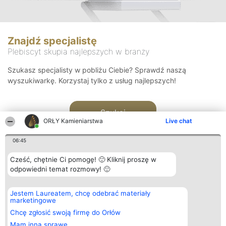
Znajdź specjalistę
Plebiscyt skupia najlepszych w branży
Szukasz specjalisty w pobliżu Ciebie? Sprawdź naszą
wyszukiwarkę. Korzystaj tylko z usług najlepszych!
Szukaj
ORŁY Kamieniarstwa
Live chat
06:45
Cześć, chętnie Ci pomogę! 🙂 Kliknij proszę w
odpowiedni temat rozmowy! 🙂
Organizator plebiscytu
Plebiscyt
Kontakt
Jestem Laureatem, chcę odebrać materiały
Bright Side Solutions sp. z o.
Laureaci
Kontakt
marketingowe
o. sp. k.
Lista
ul. Ruska 22
wszystkich
Chcę zgłosić swoją firmę do Orłów
Wrocław 50-079
Laureatów
Mam inną sprawę
KRS 0000749100 | Regon
Zasady