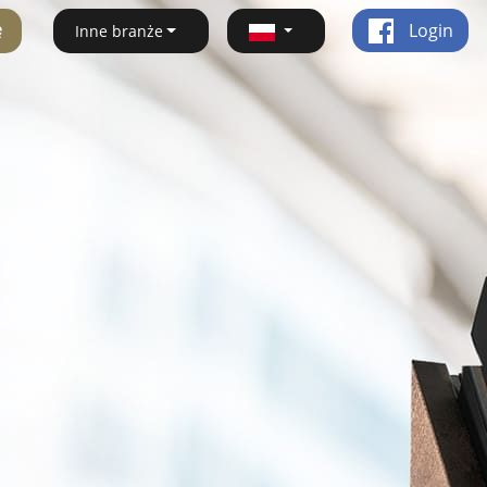
ę
Login
Inne branże