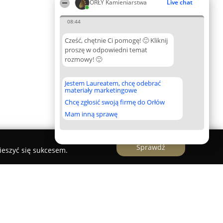
ORŁY Kamieniarstwa
Live chat
08:44
Cześć, chętnie Ci pomogę! 🙂 Kliknij
proszę w odpowiedni temat
rozmowy! 🙂
Jestem Laureatem, chcę odebrać
materiały marketingowe
Chcę zgłosić swoją firmę do Orłów
Mam inną sprawę
Sprawdź
ieszyć się sukcesem.