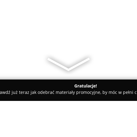
Gratulacje!
awdź już teraz jak odebrać materiały promocyjne, by móc w pełni c
zecin
Zakład Kamieniarski ANPEL