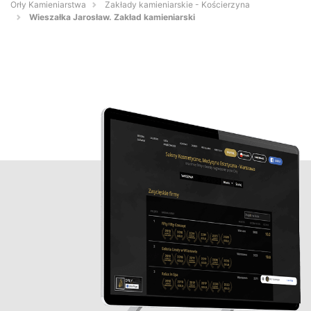
Orły Kamieniarstwa
Zakłady kamieniarskie - Kościerzyna
Wieszałka Jarosław. Zakład kamieniarski