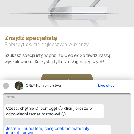
Znajdź specjalistę
Plebiscyt skupia najlepszych w branży
Szukasz specjalisty w pobliżu Ciebie? Sprawdź naszą
wyszukiwarkę. Korzystaj tylko z usług najlepszych!
Szukaj
ORŁY Kamieniarstwa
Live chat
11:14
Cześć, chętnie Ci pomogę! 🙂 Kliknij proszę w
odpowiedni temat rozmowy! 🙂
Organizator plebiscytu
Plebiscyt
Kontakt
Jestem Laureatem, chcę odebrać materiały
Bright Side Solutions sp. z o.
Laureaci
Kontakt
marketingowe
o. sp. k.
Lista