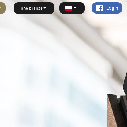
ę
Login
Inne branże