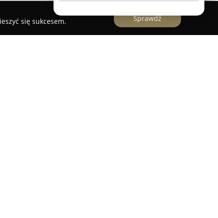
Sprawdź
ieszyć się sukcesem.
 Jazowska to przedsiębiorstwo zajmujące się
ieniarskimi, proponując klientom bogaty wybór
a znana jest z realizacji zamówień, które
lementów służących upamiętnieniu osób
h z wykończeniem wnętrz oraz przestrzeni
z Hebda znajdują się trwałe nagrobki i grobowce,
tablice pamiątkowe. Klienci mają możliwość
cesoriów nagrobkowych, takich jak estetycznie