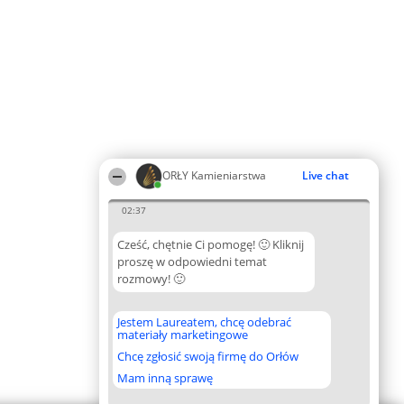
ORŁY Kamieniarstwa
Live chat
02:37
Cześć, chętnie Ci pomogę! 🙂 Kliknij
proszę w odpowiedni temat
rozmowy! 🙂
Jestem Laureatem, chcę odebrać
materiały marketingowe
Chcę zgłosić swoją firmę do Orłów
Mam inną sprawę