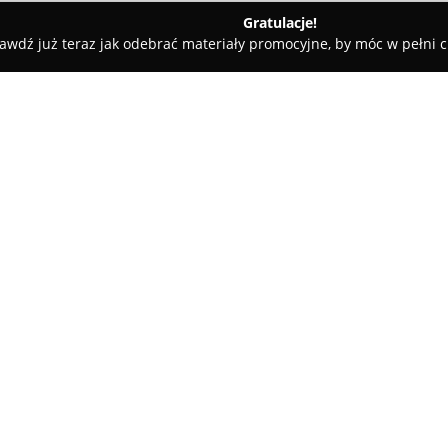
Gratulacje!
awdź już teraz jak odebrać materiały promocyjne, by móc w pełni c
zowsko
Kamieniarstwo Janusz Hebda
O firmie:
Kamieniarstwo Janusz Hebda
z
szeroko pojętymi usługami kam
produktów oraz rozwiązań. Firm
obejmują zarówno wykonanie e
Pokaż więcej >>
zmarłych, jak i prac związanyc
zewnętrznych budynków.
W ofercie Kamieniarstwa Janus
a ponadto starannie wykonane 
zamówienia różnego rodzaju ak