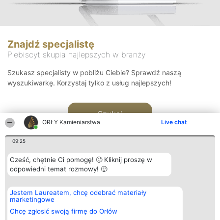
Znajdź specjalistę
Plebiscyt skupia najlepszych w branży
Szukasz specjalisty w pobliżu Ciebie? Sprawdź naszą
wyszukiwarkę. Korzystaj tylko z usług najlepszych!
Szukaj
ORŁY Kamieniarstwa
Live chat
09:25
Cześć, chętnie Ci pomogę! 🙂 Kliknij proszę w
odpowiedni temat rozmowy! 🙂
Organizator plebiscytu
Plebiscyt
Kontakt
Jestem Laureatem, chcę odebrać materiały
Bright Side Solutions sp. z o.
Laureaci
Kontakt
marketingowe
o. sp. k.
Lista
ul. Ruska 22
wszystkich
Chcę zgłosić swoją firmę do Orłów
Wrocław 50-079
Laureatów