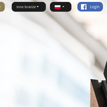
ę
Login
Inne branże