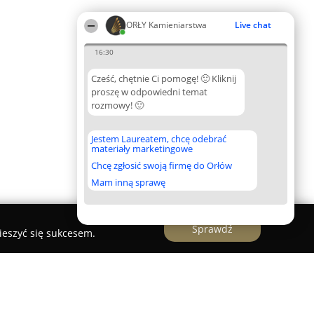
ORŁY Kamieniarstwa
Live chat
16:30
Cześć, chętnie Ci pomogę! 🙂 Kliknij
proszę w odpowiedni temat
rozmowy! 🙂
Jestem Laureatem, chcę odebrać
materiały marketingowe
Chcę zgłosić swoją firmę do Orłów
Mam inną sprawę
Sprawdź
ieszyć się sukcesem.