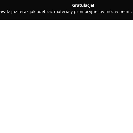
Gratulacje!
awdź już teraz jak odebrać materiały promocyjne, by móc w pełni c
ki
Liternik Patryk
O firmie:
Liternik Patryk
to zakład kamie
wyspecjalizowany w liternictw
działalność na terenie Marek o
inskrypcje na kamieniu. Dzięki 
napisy zarówno techniką ręczne
Oferta obejmuje również odnawia
ponadto złocenie, srebrzenie 
odświeżenie ich wyglądu. Chara
możliwość realizacji tego typu