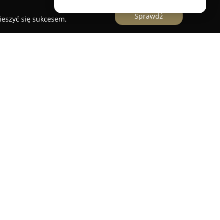
Sprawdź
ieszyć się sukcesem.
niarski o ugruntowanej pozycji,
ie nagrobnym. Przedsiębiorstwo prowadzi
raz w okolicy Warszawy, oferując precyzyjne
wieloletniej praktyce zakład wykonuje trwałe
go kucia, jak i maszynowego piaskowania liter.
nie i pogłębianie już istniejących inskrypcji, a
oraz malowanie napisów, co wpływa na
kterystyczną cechą firmy Liternik Patryk jest
 prac bezpośrednio na pomniku, bez potrzeby jego