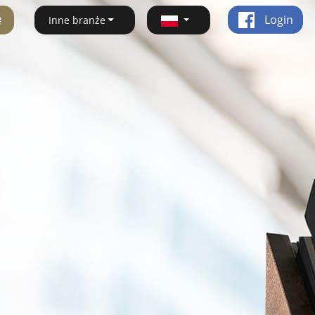
ę
Login
Inne branże