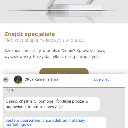
Znajdź specjalistę
Plebiscyt skupia najlepszych w branży
Szukasz specjalisty w pobliżu Ciebie? Sprawdź naszą
wyszukiwarkę. Korzystaj tylko z usług najlepszych!
Szukaj
ORŁY Kamieniarstwa
Live chat
10:34
Cześć, chętnie Ci pomogę! 🙂 Kliknij proszę w
odpowiedni temat rozmowy! 🙂
Organizator plebiscytu
Plebiscyt
Kontakt
Jestem Laureatem, chcę odebrać materiały
Bright Side Solutions sp. z o.
Laureaci
Kontakt
marketingowe
o. sp. k.
Lista