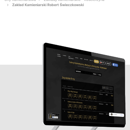
Zakład Kamieniarski Robert Świeczkowski