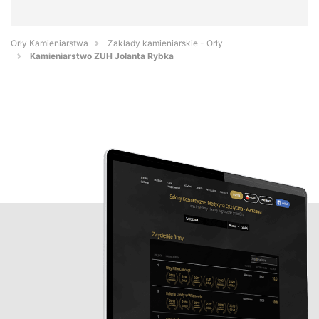
Orły Kamieniarstwa
Zakłady kamieniarskie - Orły
Kamieniarstwo ZUH Jolanta Rybka