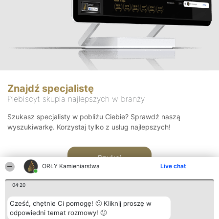
Znajdź specjalistę
Plebiscyt skupia najlepszych w branży
Szukasz specjalisty w pobliżu Ciebie? Sprawdź naszą
wyszukiwarkę. Korzystaj tylko z usług najlepszych!
Szukaj
ORŁY Kamieniarstwa
Live chat
04:20
Cześć, chętnie Ci pomogę! 🙂 Kliknij proszę w
odpowiedni temat rozmowy! 🙂