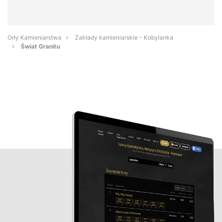
Orły Kamieniarstwa
Zakłady kamieniarskie - Kobylanka
Świat Granitu