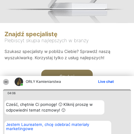
Znajdź specjalistę
Plebiscyt skupia najlepszych w branży
Szukasz specjalisty w pobliżu Ciebie? Sprawdź naszą
wyszukiwarkę. Korzystaj tylko z usług najlepszych!
Szukaj
ORŁY Kamieniarstwa
Live chat
04:06
Cześć, chętnie Ci pomogę! 🙂 Kliknij proszę w
odpowiedni temat rozmowy! 🙂
Organizator plebiscytu
Plebiscyt
Kontakt
Jestem Laureatem, chcę odebrać materiały
Bright Side Solutions sp. z o.
Laureaci
Kontakt
marketingowe
o. sp. k.
Lista
ul. Ruska 22
wszystkich