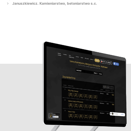
Januszkiewicz. Kamieniarstwo, betoniarstwo s.c.