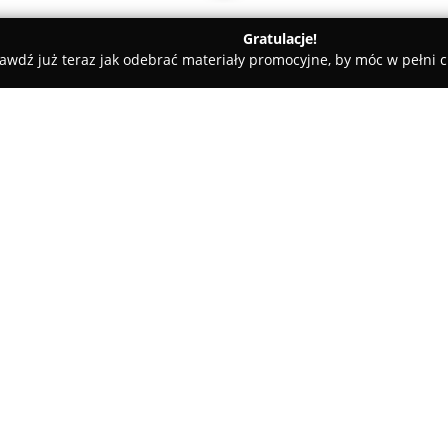
Gratulacje!
awdź już teraz jak odebrać materiały promocyjne, by móc w pełni c
lce
Profil Parapety Kielce Obróbki Blacharskie Obróbka Metali
harskie Obróbka Metali
O firmie:
Profil Parapety
z Kielc to firm
wysokiej klasy parapetów, a ta
blacharskiej. Przedsiębiorstwo
budując swoją pozycję dzięki rz
W asortymencie firmy dostępn
innymi z blachy ocynkowanej, s
powłoką poliestrową. Bogata pa
stanowią istotną część oferty.