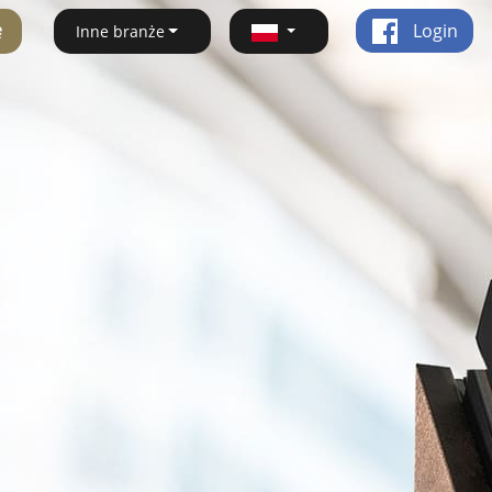
ę
Login
Inne branże