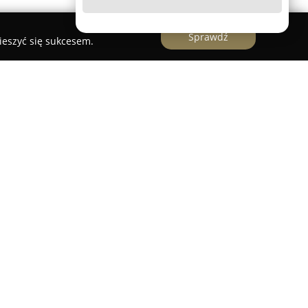
Sprawdź
ieszyć się sukcesem.
 Kielce
a zajmująca się produkcją oraz dystrybucją
kże specjalistycznymi usługami z zakresu obróbki
 funkcjonuje na rynku od ponad dwunastu lat,
etelności oraz dokładności w realizacji zleceń.
e są parapety zewnętrzne, wykonane między
tali, aluminium, tytan-cynku oraz pokryte
leta kolorystyczna i różnorodność materiałów
 Oferowane są także parapety wewnętrzne, takie