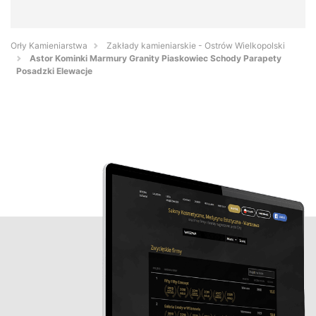
Orły Kamieniarstwa
Zakłady kamieniarskie - Ostrów Wielkopolski
Astor Kominki Marmury Granity Piaskowiec Schody Parapety
Posadzki Elewacje