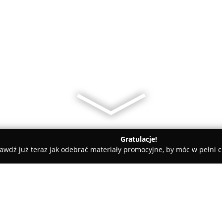
Gratulacje!
awdź już teraz jak odebrać materiały promocyjne, by móc w pełni c
in
Kamieniarstwo "Silva" Lubin