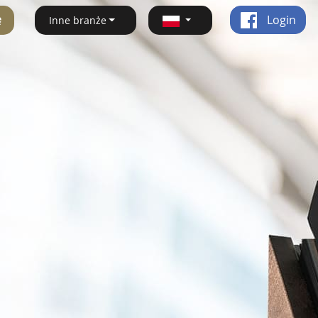
ę
Login
Inne branże