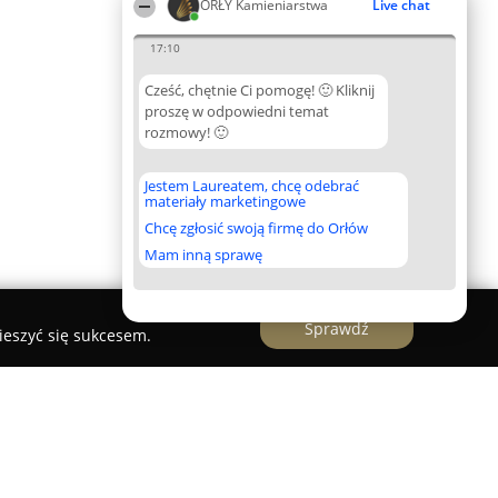
ORŁY Kamieniarstwa
Live chat
17:10
Cześć, chętnie Ci pomogę! 🙂 Kliknij
proszę w odpowiedni temat
rozmowy! 🙂
Jestem Laureatem, chcę odebrać
materiały marketingowe
Chcę zgłosić swoją firmę do Orłów
Mam inną sprawę
Sprawdź
ieszyć się sukcesem.