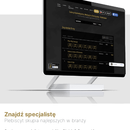
Znajdź specjalistę
Plebiscyt skupia najlepszych w branży