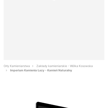
Orły Kamieniarstwa
Zakłady kamieniarskie - Wólka Kosowska
Imperium Kamienia Łazy - Kamień Naturalny