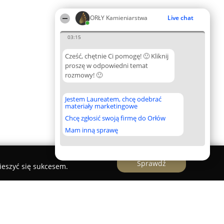
ORŁY Kamieniarstwa
Live chat
03:15
Cześć, chętnie Ci pomogę! 🙂 Kliknij
proszę w odpowiedni temat
rozmowy! 🙂
Jestem Laureatem, chcę odebrać
materiały marketingowe
Chcę zgłosić swoją firmę do Orłów
Mam inną sprawę
Sprawdź
ieszyć się sukcesem.