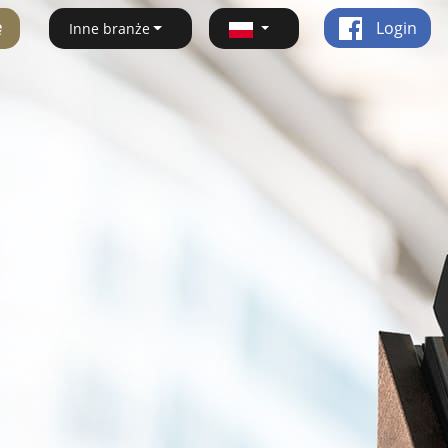
ę
Login
Inne branże