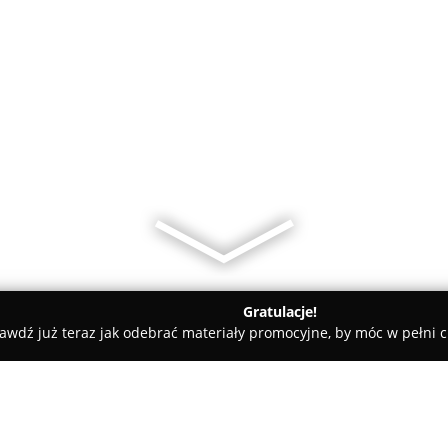
Gratulacje!
awdź już teraz jak odebrać materiały promocyjne, by móc w pełni c
gionowo
Zakład Kamieniarski & Pogrzebowy FENIX