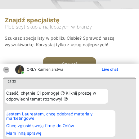
Znajdź specjalistę
Plebiscyt skupia najlepszych w branży
Szukasz specjalisty w pobliżu Ciebie? Sprawdź naszą
wyszukiwarkę. Korzystaj tylko z usług najlepszych!
Szukaj
ORŁY Kamieniarstwa
Live chat
21:33
Cześć, chętnie Ci pomogę! 🙂 Kliknij proszę w
odpowiedni temat rozmowy! 🙂
Organizator plebiscytu
Plebiscyt
Kontakt
Jestem Laureatem, chcę odebrać materiały
Bright Side Solutions sp. z o.
Laureaci
Kontakt
marketingowe
o. sp. k.
Lista
ul. Ruska 22
wszystkich
Chcę zgłosić swoją firmę do Orłów
Wrocław 50-079
Laureatów
Mam inną sprawę
KRS 0000749100 | Regon
Zasady
381313360 | NIP 8943132676
Regulamin