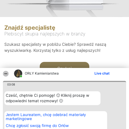
Znajdź specjalistę
Plebiscyt skupia najlepszych w branży
Szukasz specjalisty w pobliżu Ciebie? Sprawdź naszą
wyszukiwarkę. Korzystaj tylko z usług najlepszych!
Szukaj
ORŁY Kamieniarstwa
Live chat
03:08
Cześć, chętnie Ci pomogę! 🙂 Kliknij proszę w
odpowiedni temat rozmowy! 🙂
Organizator plebiscytu
Plebiscyt
Kontakt
Jestem Laureatem, chcę odebrać materiały
Bright Side Solutions sp. z o.
Laureaci
Kontakt
marketingowe
o. sp. k.
Lista
ul. Ruska 22
wszystkich
Chcę zgłosić swoją firmę do Orłów
Wrocław 50-079
Laureatów