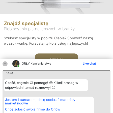
Znajdź specjalistę
Plebiscyt skupia najlepszych w branży
Szukasz specjalisty w pobliżu Ciebie? Sprawdź naszą
wyszukiwarkę. Korzystaj tylko z usług najlepszych!
Szukaj
ORŁY Kamieniarstwa
Live chat
16:40
Cześć, chętnie Ci pomogę! 🙂 Kliknij proszę w
odpowiedni temat rozmowy! 🙂
Organizator plebiscytu
Plebiscyt
Kontakt
Jestem Laureatem, chcę odebrać materiały
Bright Side Solutions sp. z o.
Laureaci
Kontakt
marketingowe
o. sp. k.
Lista
ul. Ruska 22
wszystkich
Chcę zgłosić swoją firmę do Orłów
Wrocław 50-079
Laureatów