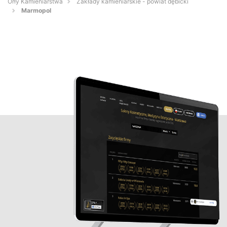
Orły Kamieniarstwa
Zakłady kamieniarskie - powiat dębicki
Marmopol