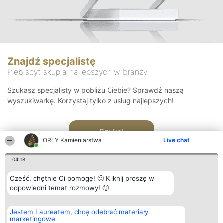
Znajdź specjalistę
Plebiscyt skupia najlepszych w branży
Szukasz specjalisty w pobliżu Ciebie? Sprawdź naszą
wyszukiwarkę. Korzystaj tylko z usług najlepszych!
Szukaj
ORŁY Kamieniarstwa
Live chat
04:18
Cześć, chętnie Ci pomogę! 🙂 Kliknij proszę w
odpowiedni temat rozmowy! 🙂
Organizator plebiscytu
Plebiscyt
Kontakt
Jestem Laureatem, chcę odebrać materiały
Bright Side Solutions sp. z o.
Laureaci
Kontakt
marketingowe
o. sp. k.
Lista