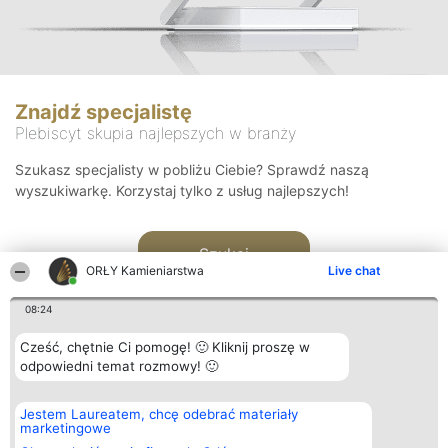
Znajdź specjalistę
Plebiscyt skupia najlepszych w branży
Szukasz specjalisty w pobliżu Ciebie? Sprawdź naszą
wyszukiwarkę. Korzystaj tylko z usług najlepszych!
Szukaj
ORŁY Kamieniarstwa
Live chat
08:24
Cześć, chętnie Ci pomogę! 🙂 Kliknij proszę w
odpowiedni temat rozmowy! 🙂
Organizator plebiscytu
Plebiscyt
Kontakt
Jestem Laureatem, chcę odebrać materiały
Bright Side Solutions sp. z o.
Laureaci
Kontakt
marketingowe
o. sp. k.
Lista
ul. Ruska 22
wszystkich