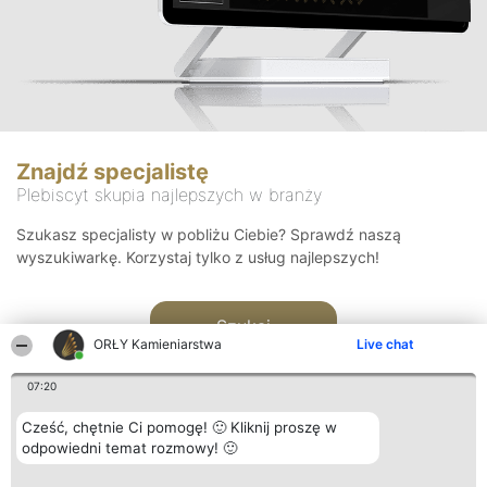
Znajdź specjalistę
Plebiscyt skupia najlepszych w branży
Szukasz specjalisty w pobliżu Ciebie? Sprawdź naszą
wyszukiwarkę. Korzystaj tylko z usług najlepszych!
Szukaj
ORŁY Kamieniarstwa
Live chat
07:20
Cześć, chętnie Ci pomogę! 🙂 Kliknij proszę w
odpowiedni temat rozmowy! 🙂
Organizator plebiscytu
Plebiscyt
Kontakt