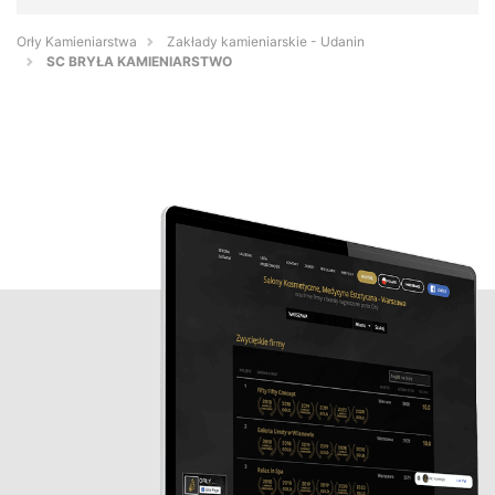
Orły Kamieniarstwa
Zakłady kamieniarskie - Udanin
SC BRYŁA KAMIENIARSTWO