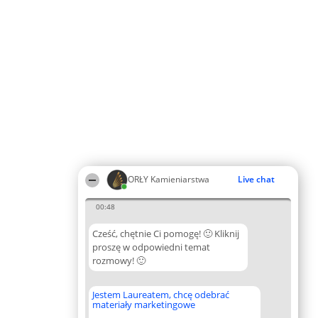
ORŁY Kamieniarstwa
Live chat
00:48
Cześć, chętnie Ci pomogę! 🙂 Kliknij
proszę w odpowiedni temat
rozmowy! 🙂
Jestem Laureatem, chcę odebrać
materiały marketingowe