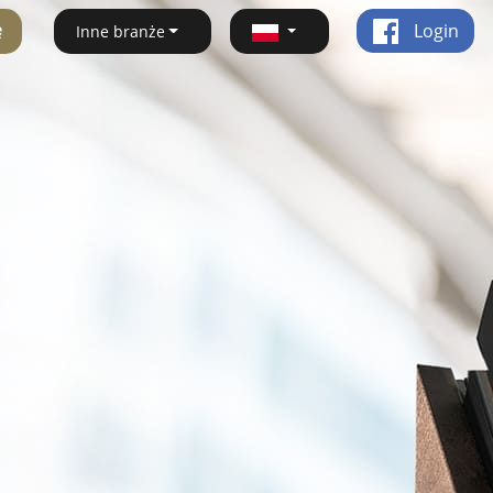
ę
Login
Inne branże