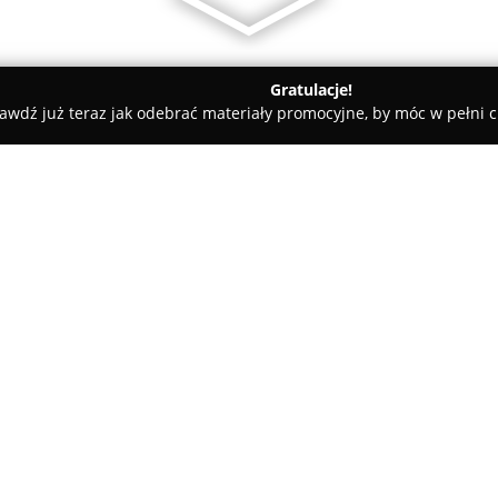
Gratulacje!
awdź już teraz jak odebrać materiały promocyjne, by móc w pełni c
rzegom
Kopalnia Granitu- Borowskie Kopalnie Granitu i Piasko
ie Granitu i Piaskowca
O firmie:
Borowskie Kopalnie Granitu i
naturalnych materiałów kamien
branży, działający ponad trzy 
w wydobyciu, jak i kompleksowe
przy tym z własnych złóż i n
Pokaż więcej >>
Oferta obejmuje granit strzego