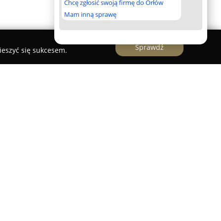
Chcę zgłosić swoją firmę do Orłów
Mam inną sprawę
Sprawdź
ieszyć się sukcesem.
wca - Skalimex
 Piaskowca – Skalimex
to uznany producent
iarskich z wieloletnim doświadczeniem w
dekady. Przedsiębiorstwo specjalizuje się zarówno
j obróbce granitu oraz piaskowca, korzystając
owoczesnego parku maszynowego.
mski typu „Borów” o wysokiej trwałości i