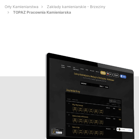
Orły Kamieniarstwa
Zakłady kamieniarskie - Brzeziny
TOPAZ Pracownia Kamieniarska