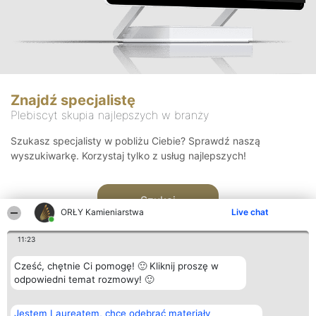
Znajdź specjalistę
Plebiscyt skupia najlepszych w branży
Szukasz specjalisty w pobliżu Ciebie? Sprawdź naszą
wyszukiwarkę. Korzystaj tylko z usług najlepszych!
Szukaj
ORŁY Kamieniarstwa
Live chat
11:23
Cześć, chętnie Ci pomogę! 🙂 Kliknij proszę w
odpowiedni temat rozmowy! 🙂
Organizator plebiscytu
Plebiscyt
Kontakt
Jestem Laureatem, chcę odebrać materiały
Bright Side Solutions sp. z o.
Laureaci
Kontakt