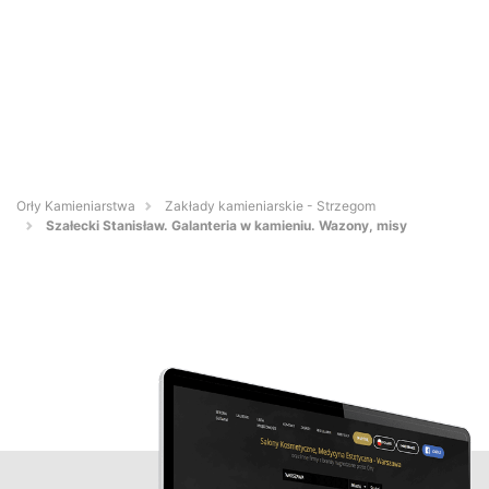
Orły Kamieniarstwa
Zakłady kamieniarskie - Strzegom
Szałecki Stanisław. Galanteria w kamieniu. Wazony, misy