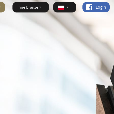
ę
Login
Inne branże