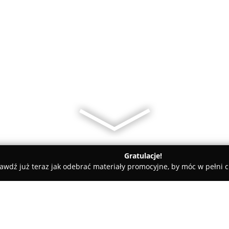
Gratulacje!
awdź już teraz jak odebrać materiały promocyjne, by móc w pełni c
sko
Przydatek Dariusz. Zakład betoniarsko - nagrobkowy. Na