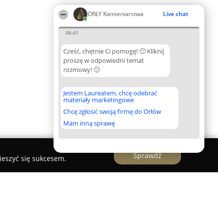
ORŁY Kamieniarstwa
Live chat
06:41
Cześć, chętnie Ci pomogę! 🙂 Kliknij
proszę w odpowiedni temat
rozmowy! 🙂
Jestem Laureatem, chcę odebrać
materiały marketingowe
Chcę zgłosić swoją firmę do Orłów
Mam inną sprawę
Sprawdź
ieszyć się sukcesem.
grobki, kominki