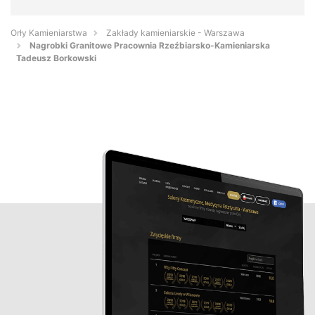
Orły Kamieniarstwa
Zakłady kamieniarskie - Warszawa
Nagrobki Granitowe Pracownia Rzeźbiarsko-Kamieniarska
Tadeusz Borkowski