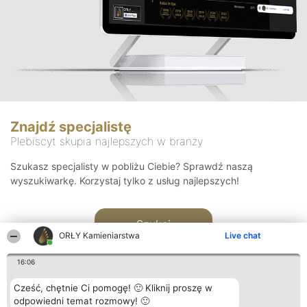
Znajdź specjalistę
Plebiscyt skupia najlepszych w branży
Szukasz specjalisty w pobliżu Ciebie? Sprawdź naszą
wyszukiwarkę. Korzystaj tylko z usług najlepszych!
Szukaj
ORŁY Kamieniarstwa
Live chat
16:06
Cześć, chętnie Ci pomogę! 🙂 Kliknij proszę w
odpowiedni temat rozmowy! 🙂