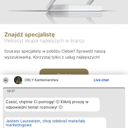
Znajdź specjalistę
Plebiscyt skupia najlepszych w branży
Szukasz specjalisty w pobliżu Ciebie? Sprawdź naszą
wyszukiwarkę. Korzystaj tylko z usług najlepszych!
Szukaj
ORŁY Kamieniarstwa
Live chat
02:27
Cześć, chętnie Ci pomogę! 🙂 Kliknij proszę w
odpowiedni temat rozmowy! 🙂
Organizator plebiscytu
Plebiscyt
Kontakt
Jestem Laureatem, chcę odebrać materiały
Bright Side Solutions sp. z o.
Laureaci
Kontakt
marketingowe
o. sp. k.
Lista