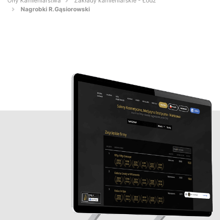
Orły Kamieniarstwa
Zakłady kamieniarskie - Łódź
Nagrobki R.Gąsiorowski