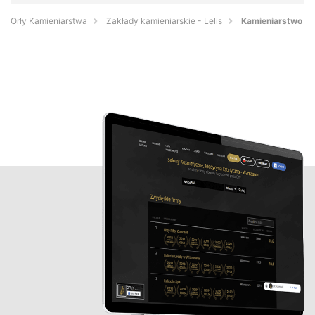
Orły Kamieniarstwa
Zakłady kamieniarskie - Lelis
Kamieniarstwo