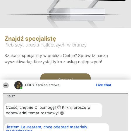
Znajdź specjalistę
Plebiscyt skupia najlepszych w branży
Szukasz specjalisty w pobliżu Ciebie? Sprawdź naszą
wyszukiwarkę. Korzystaj tylko z usług najlepszych!
Szukaj
ORŁY Kamieniarstwa
Live chat
16:27
Cześć, chętnie Ci pomogę! 🙂 Kliknij proszę w
odpowiedni temat rozmowy! 🙂
Organizator plebiscytu
Plebiscyt
Kontakt
Jestem Laureatem, chcę odebrać materiały
Bright Side Solutions sp. z o.
Laureaci
Kontakt