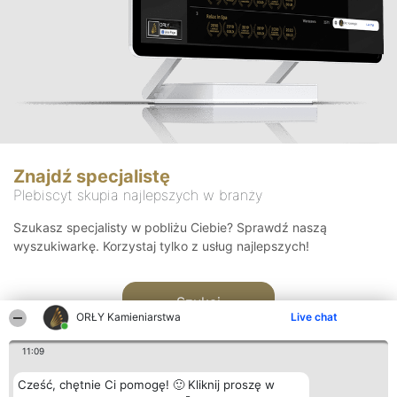
Znajdź specjalistę
Plebiscyt skupia najlepszych w branży
Szukasz specjalisty w pobliżu Ciebie? Sprawdź naszą
wyszukiwarkę. Korzystaj tylko z usług najlepszych!
Szukaj
ORŁY Kamieniarstwa
Live chat
11:09
Cześć, chętnie Ci pomogę! 🙂 Kliknij proszę w