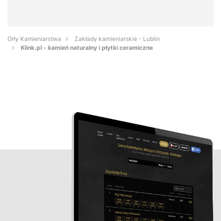
Orły Kamieniarstwa
Zakłady kamieniarskie - Lublin
Klink.pl - kamień naturalny i płytki ceramiczne