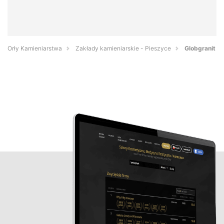
Orły Kamieniarstwa
Zakłady kamieniarskie - Pieszyce
Globgranit