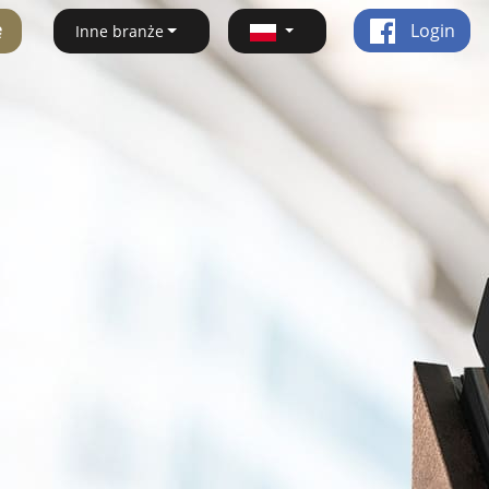
ę
Login
Inne branże