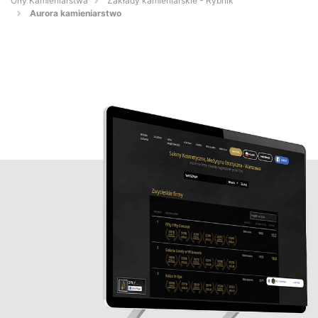
Orły Kamieniarstwa
Zakłady kamieniarskie - Rybnik
Aurora kamieniarstwo