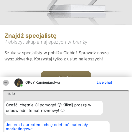
Znajdź specjalistę
Plebiscyt skupia najlepszych w branży
Szukasz specjalisty w pobliżu Ciebie? Sprawdź naszą
wyszukiwarkę. Korzystaj tylko z usług najlepszych!
Szukaj
ORŁY Kamieniarstwa
Live chat
16:33
Cześć, chętnie Ci pomogę! 🙂 Kliknij proszę w
odpowiedni temat rozmowy! 🙂
Organizator plebiscytu
Plebiscyt
Kontakt
Jestem Laureatem, chcę odebrać materiały
Bright Side Solutions sp. z o.
Laureaci
Kontakt
marketingowe
o. sp. k.
Lista