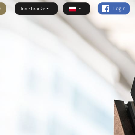
ę
Login
Inne branże