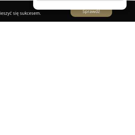
Sprawdź
ieszyć się sukcesem.
 firma o ugruntowanej pozycji na poznańskim
 Jej założycielem był Mistrz Kamieniarski
 czterdzieści lat działalności specjalizuje się w
nagrobków granitowych. Przedsiębiorstwo łączy
icze z innowacyjnymi rozwiązaniami
 osiągnięcie wysokiej precyzji i jakości
s usług kamieniarskich, w tym wykonanie
jnych oraz różnorodnych dodatków, takich jak