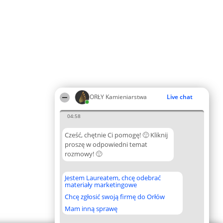
ORŁY Kamieniarstwa
Live chat
04:58
Cześć, chętnie Ci pomogę! 🙂 Kliknij
proszę w odpowiedni temat
rozmowy! 🙂
Jestem Laureatem, chcę odebrać
materiały marketingowe
Chcę zgłosić swoją firmę do Orłów
Mam inną sprawę