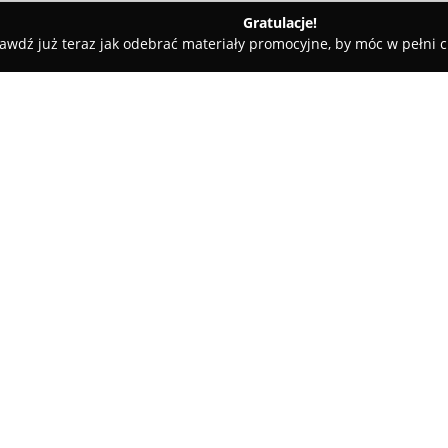
Gratulacje!
awdź już teraz jak odebrać materiały promocyjne, by móc w pełni c
hy Las
Al -Jar. Zakład Kamieniarski. Nagrobki, Kamieniarz
ki, Kamieniarz
O firmie:
AL-JAR Zakład Kamieniarski
to
rynku, działająca od 1980 roku.
Aleksander Jaros, a przez ponad
projektowaniu oraz realizacji 
Pokaż więcej >>
tradycyjne techniki rzemieśln
technologicznymi, co pozwala na
świadczonych usług.
Oferta obejmuje szeroki zakre
nagrobków pojedynczych, podwó