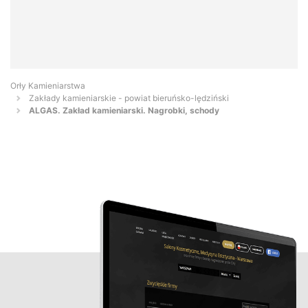
Orły Kamieniarstwa
Zakłady kamieniarskie - powiat bieruńsko-lędziński
ALGAS. Zakład kamieniarski. Nagrobki, schody