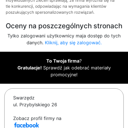
indywidualnych zleceń sprawiają, że firma wyróżnia się na
tle konkurencji, odpowiadając na wymagania klientów
poszukujących spersonalizowanych rozwiązań.
Oceny na poszczególnych stronach
Tylko zalogowani użytkownicy maja dostęp do tych
danych.
Kliknij, aby się zalogować.
To Twoja firma
?
Gratulacje!
Sprawdź jak odebrać materiały
promocyjne!
Swarzędz
ul. Przybylskiego 26
Zobacz profil firmy na