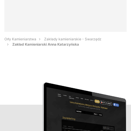
Orły Kamieniarstwa
Zakłady kamieniarskie - Swarzędz
Zakład Kamieniarski Anna Katarzyńska