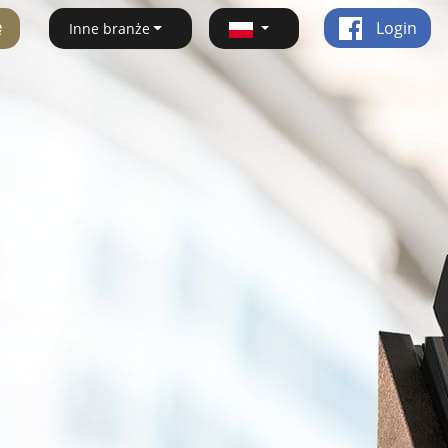
ę
Login
Inne branże