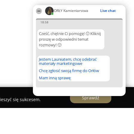
ORŁY Kamieniarstwa
Live chat
18:58
Cześć, chętnie Ci pomogę! 🙂 Kliknij
proszę w odpowiedni temat
rozmowy! 🙂
Jestem Laureatem, chcę odebrać
materiały marketingowe
Chcę zgłosić swoją firmę do Orłów
Mam inną sprawę
Sprawdź
ieszyć się sukcesem.