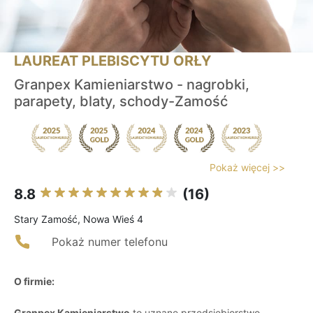
LAUREAT PLEBISCYTU ORŁY
Granpex Kamieniarstwo - nagrobki,
parapety, blaty, schody-Zamość
Pokaż więcej >>
8.8
(16)
Stary Zamość, Nowa Wieś 4
Pokaż numer telefonu
O firmie:
Granpex Kamieniarstwo
to uznane przedsiębiorstwo