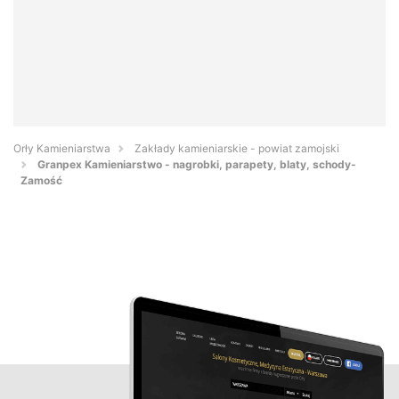
Orły Kamieniarstwa
Zakłady kamieniarskie - powiat zamojski
Granpex Kamieniarstwo - nagrobki, parapety, blaty, schody-
Zamość