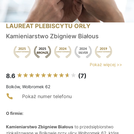
LAUREAT PLEBISCYTU ORŁY
Kamieniarstwo Zbigniew Białous
Pokaż więcej >>
8.6
(7)
Bolków, Wolbromek 62
Pokaż numer telefonu
O firmie:
Kamieniarstwo Zbigniew Białous
to przedsiębiorstwo
zlokalizowane w Bolkowie przy ulicy Wolbromek 62, które