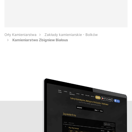
Orły Kamieniarstwa
Zakłady kamieniarskie - Bolków
Kamieniarstwo Zbigniew Białous