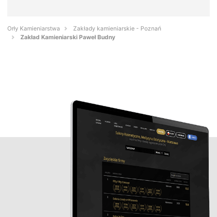
Orły Kamieniarstwa
Zakłady kamieniarskie - Poznań
Zakład Kamieniarski Paweł Budny