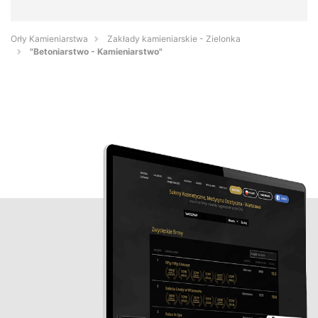
Orły Kamieniarstwa
Zakłady kamieniarskie - Zielonka
"Betoniarstwo - Kamieniarstwo"