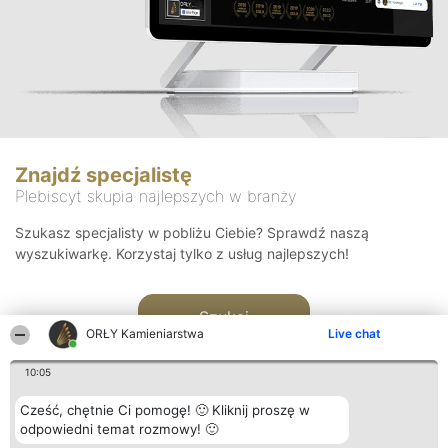
Znajdź specjalistę
Plebiscyt skupia najlepszych w branży
Szukasz specjalisty w pobliżu Ciebie? Sprawdź naszą
wyszukiwarkę. Korzystaj tylko z usług najlepszych!
Szukaj
ORŁY Kamieniarstwa
Live chat
10:05
Cześć, chętnie Ci pomogę! 🙂 Kliknij proszę w
odpowiedni temat rozmowy! 🙂