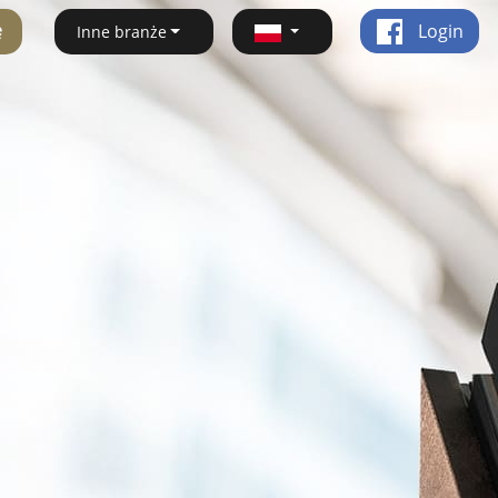
ę
Login
Inne branże