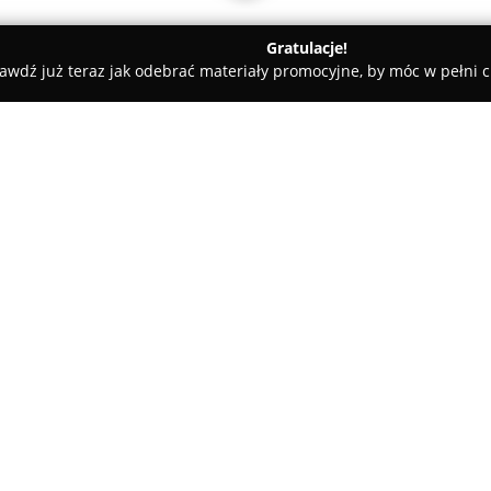
Gratulacje!
awdź już teraz jak odebrać materiały promocyjne, by móc w pełni c
oryja
Kamieniarstwo Prekambr
O firmie:
Kamieniarstwo Prekambr
zlok
Złotoryi świadczy kompleksowe 
trzydziestu lat doświadczenia w
nowoczesnych nagrobków, obe
Pokaż więcej >>
oraz pomniki skałkowe. Oferta
kamienia naturalnego, takich j
posadzki czy kominki. Firma po
wyrobów wykonanych z kamien