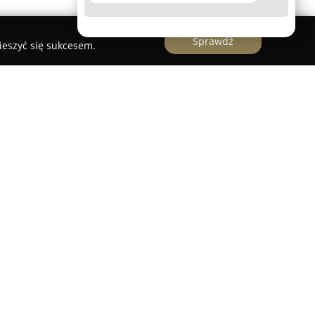
Sprawdź
ieszyć się sukcesem.
alizowane w Jerzmanicach Zdroju niedaleko
usługi kamieniarskie, czerpiąc z ponad
 branży. Specjalizuje się w realizacji
jmujących modele pojedyncze, podwójne, urnowe
 obejmuje także szeroki asortyment produktów z
ak parapety, blaty kuchenne i łazienkowe, schody,
dejmuje się również renowacji już istniejących
ia.