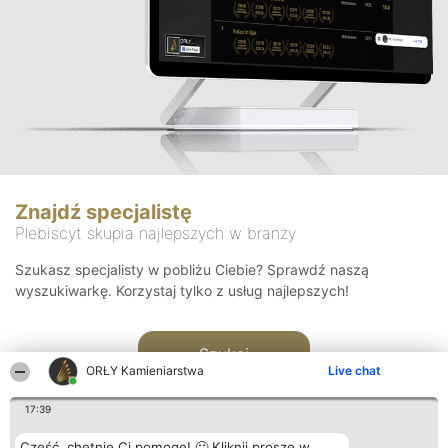
Znajdź specjalistę
Plebiscyt skupia najlepszych w branży
Szukasz specjalisty w pobliżu Ciebie? Sprawdź naszą
wyszukiwarkę. Korzystaj tylko z usług najlepszych!
Szukaj
ORŁY Kamieniarstwa
Live chat
17:39
Cześć, chętnie Ci pomogę! 🙂 Kliknij proszę w