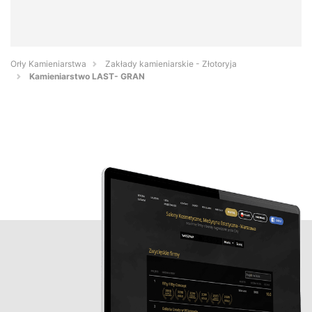
Orły Kamieniarstwa
Zakłady kamieniarskie - Złotoryja
Kamieniarstwo LAST- GRAN