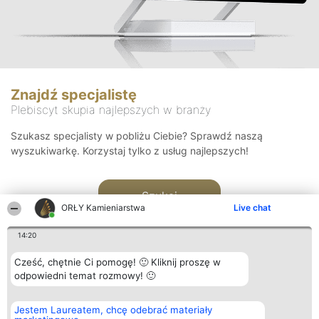
Znajdź specjalistę
Plebiscyt skupia najlepszych w branży
Szukasz specjalisty w pobliżu Ciebie? Sprawdź naszą
wyszukiwarkę. Korzystaj tylko z usług najlepszych!
Szukaj
ORŁY Kamieniarstwa
Live chat
14:20
Cześć, chętnie Ci pomogę! 🙂 Kliknij proszę w
odpowiedni temat rozmowy! 🙂
Organizator plebiscytu
Plebiscyt
Kontakt
Jestem Laureatem, chcę odebrać materiały
Bright Side Solutions sp. z o.
Laureaci
Kontakt