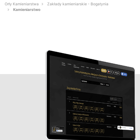
Orły Kamieniarstwa
Zakłady kamieniarskie - Bogatynia
Kamieniarstwo